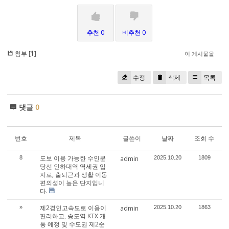
추천 0
비추천 0
첨부 [
1
]
이 게시물을
수정
삭제
목록
댓글
0
번호
제목
글쓴이
날짜
조회 수
도보 이용 가능한 수인분
8
admin
2025.10.20
1809
당선 인하대역 역세권 입
지로, 출퇴근과 생활 이동
편의성이 높은 단지입니
다.
제2경인고속도로 이용이
»
admin
2025.10.20
1863
편리하고, 송도역 KTX 개
통 예정 및 수도권 제2순