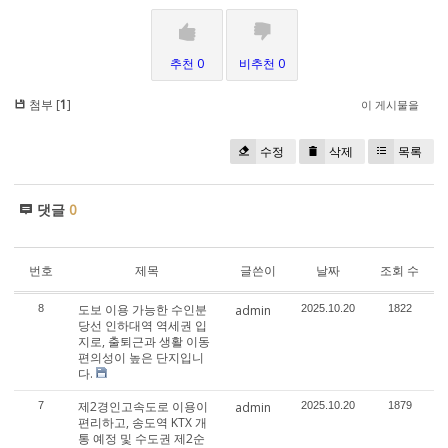
추천 0
비추천 0
첨부 [
1
]
이 게시물을
수정
삭제
목록
댓글
0
번호
제목
글쓴이
날짜
조회 수
도보 이용 가능한 수인분
8
admin
2025.10.20
1822
당선 인하대역 역세권 입
지로, 출퇴근과 생활 이동
편의성이 높은 단지입니
다.
제2경인고속도로 이용이
7
admin
2025.10.20
1879
편리하고, 송도역 KTX 개
통 예정 및 수도권 제2순