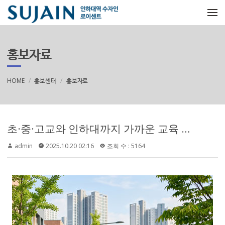
메뉴 건너뛰기
홍보자료
HOME
홍보센터
홍보자료
초·중·고교와 인하대까지 가까운 교육 생활권으로 안내되며, 인천용학초, 용현남초, 용현중, 용현여중, 인항고 등이 언급됩니다.
admin
2025.10.20 02:16
조회 수 : 5164